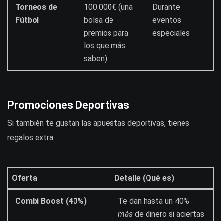
Torneos de
100.000€ (una
Durante
Fútbol
bolsa de
eventos
premios para
especiales
los que más
saben)
Promociones Deportivas
Si también te gustan las apuestas deportivas, tienes
regalos extra.
Oferta
Detalle (Qué es)
Combi Boost (40%)
Te dan hasta un 40%
más
de dinero si aciertas