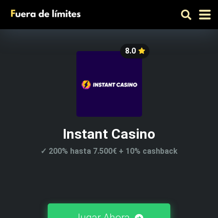
8.0
Instant Casino
✓ 200% hasta 7.500€ + 10% cashback
Jugar Ahora