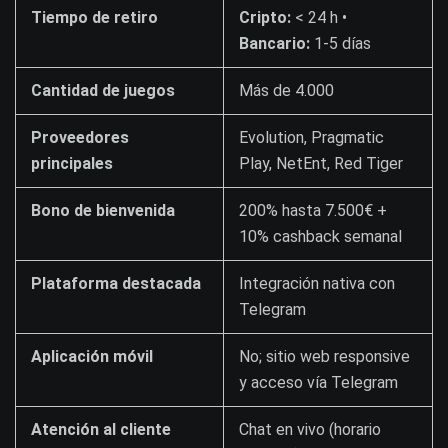
Tiempo de retiro
Cripto:
< 24 h •
Bancario:
1-5 días
Cantidad de juegos
Más de 4.000
Proveedores
Evolution, Pragmatic
principales
Play, NetEnt, Red Tiger
Bono de bienvenida
200% hasta 7.500€ +
10% cashback semanal
Plataforma destacada
Integración nativa con
Telegram
Aplicación móvil
No; sitio web responsive
y acceso vía Telegram
Atención al cliente
Chat en vivo (horario