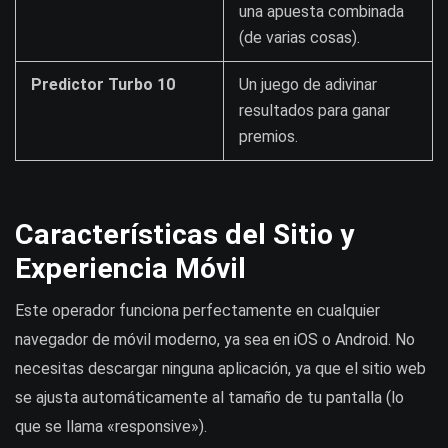
una apuesta combinada
(de varias cosas).
Predictor Turbo 10
Un juego de adivinar
resultados para ganar
premios.
Características del Sitio y
Experiencia Móvil
Este operador funciona perfectamente en cualquier
navegador de móvil moderno, ya sea en iOS o Android. No
necesitas descargar ninguna aplicación, ya que el sitio web
se ajusta automáticamente al tamaño de tu pantalla (lo
que se llama «responsive»).