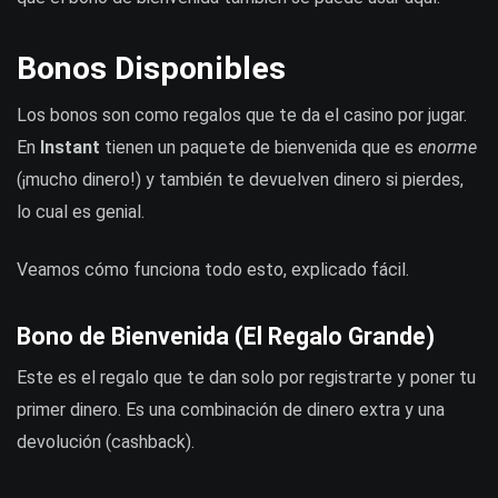
Bonos Disponibles
Los bonos son como regalos que te da el casino por jugar.
En
Instant
tienen un paquete de bienvenida que es
enorme
(¡mucho dinero!) y también te devuelven dinero si pierdes,
lo cual es genial.
Veamos cómo funciona todo esto, explicado fácil.
Bono de Bienvenida (El Regalo Grande)
Este es el regalo que te dan solo por registrarte y poner tu
primer dinero. Es una combinación de dinero extra y una
devolución (cashback).