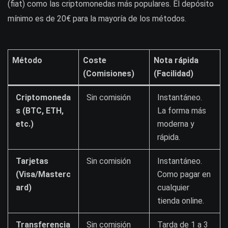
(fiat) como las criptomonedas más populares. El depósito
mínimo es de 20€ para la mayoría de los métodos.
Método
Coste
Nota rápida
(Comisiones)
(Facilidad)
Criptomoneda
Sin comisión
Instantáneo.
s (BTC, ETH,
La forma más
etc.)
moderna y
rápida.
Tarjetas
Sin comisión
Instantáneo.
(Visa/Masterc
Como pagar en
ard)
cualquier
tienda online.
Transferencia
Sin comisión
Tarda de 1 a 3