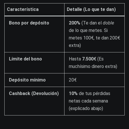
Característica
Detalle (Lo que te dan)
Bono por depósito
200%
(Te dan el
doble
de lo que metes. Si
metes 100€, te dan 200€
extra)
Límite del bono
Hasta
7.500€
(Es
muchísimo dinero extra)
Depósito mínimo
20€
Cashback (Devolución)
10%
de tus pérdidas
netas cada semana
(explicado abajo)