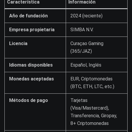
Característica
Información
Año de fundación
2024 (reciente)
Empresa propietaria
SIMBA N.V.
Licencia
Curaçao Gaming
(365/JAZ)
Idiomas disponibles
Español, Inglés
Monedas aceptadas
EUR, Criptomonedas
(BTC, ETH, LTC, etc.)
Métodos de pago
Tarjetas
(Visa/Mastercard),
Transferencia, Giropay,
8+ Criptomonedas