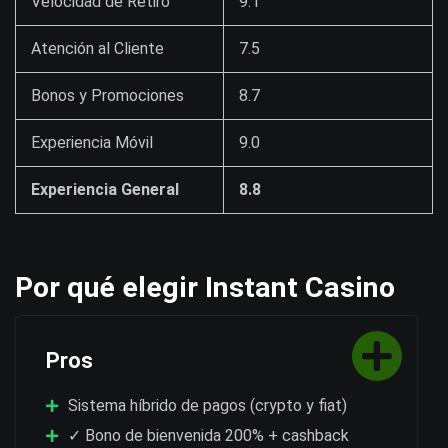
Velocidad de Retiro
9.1
Atención al Cliente
7.5
Bonos y Promociones
8.7
Experiencia Móvil
9.0
Experiencia General
8.8
Por qué elegir Instant Casino
Pros
Sistema híbrido de pagos (crypto y fiat)
✓ Bono de bienvenida 200% + cashback