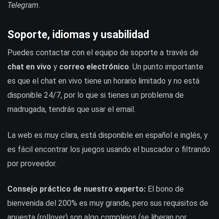
Telegram.
Soporte, idiomas y usabilidad
Puedes contactar con el equipo de soporte a través de
chat en vivo
y
correo electrónico
. Un punto importante
es que el chat en vivo tiene un horario limitado y no está
disponible 24/7, por lo que si tienes un problema de
madrugada, tendrás que usar el email.
La web es muy clara, está disponible en español e inglés, y
es fácil encontrar los juegos usando el buscador o filtrando
por proveedor.
Consejo práctico de nuestro experto:
El bono de
bienvenida del 200% es muy grande, pero sus requisitos de
apuesta (rollover) son algo complejos (se liberan por