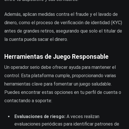
Además, aplican medidas contra el fraude y el lavado de
dinero, como el proceso de verificación de identidad (KYC)
antes de grandes retiros, asegurando que solo el titular de
la cuenta pueda sacar el dinero.
Herramientas de Juego Responsable
Un operador serio debe ofrecer ayuda para mantener el
control. Esta plataforma cumple, proporcionando varias
herramientas clave para fomentar un juego saludable.
Puedes encontrar estas opciones en tu perfil de cuenta o
contactando a soporte:
Evaluaciones de riesgo:
A veces realizan
evaluaciones periódicas para identificar patrones de