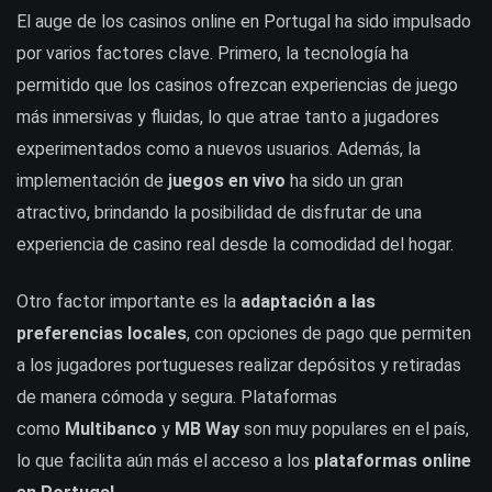
El auge de los casinos online en Portugal ha sido impulsado
por varios factores clave. Primero, la tecnología ha
permitido que los casinos ofrezcan experiencias de juego
más inmersivas y fluidas, lo que atrae tanto a jugadores
experimentados como a nuevos usuarios. Además, la
implementación de
juegos en vivo
ha sido un gran
atractivo, brindando la posibilidad de disfrutar de una
experiencia de casino real desde la comodidad del hogar.
Otro factor importante es la
adaptación a las
preferencias locales
, con opciones de pago que permiten
a los jugadores portugueses realizar depósitos y retiradas
de manera cómoda y segura. Plataformas
como
Multibanco
y
MB Way
son muy populares en el país,
lo que facilita aún más el acceso a los
plataformas online