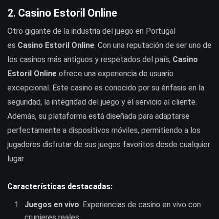
2.
Casino Estoril Online
Otro gigante de la industria del juego en Portugal
es
Casino Estoril Online
. Con una reputación de ser uno de
los casinos más antiguos y respetados del país,
Casino
Estoril Online
ofrece una experiencia de usuario
excepcional. Este casino es conocido por su énfasis en la
seguridad, la integridad del juego y el servicio al cliente.
Además, su plataforma está diseñada para adaptarse
perfectamente a dispositivos móviles, permitiendo a los
jugadores disfrutar de sus juegos favoritos desde cualquier
lugar.
Características destacadas:
Juegos en vivo
: Experiencias de casino en vivo con
crupieres reales.