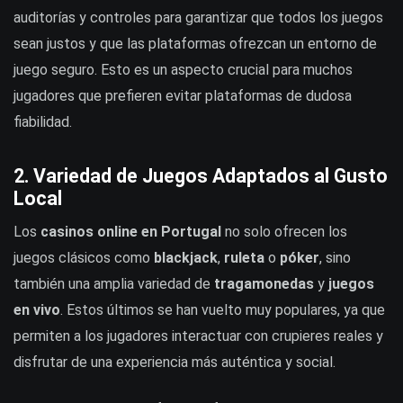
auditorías y controles para garantizar que todos los juegos
sean justos y que las plataformas ofrezcan un entorno de
juego seguro. Esto es un aspecto crucial para muchos
jugadores que prefieren evitar plataformas de dudosa
fiabilidad.
2. Variedad de Juegos Adaptados al Gusto
Local
Los
casinos online en Portugal
no solo ofrecen los
juegos clásicos como
blackjack
,
ruleta
o
póker
, sino
también una amplia variedad de
tragamonedas
y
juegos
en vivo
. Estos últimos se han vuelto muy populares, ya que
permiten a los jugadores interactuar con crupieres reales y
disfrutar de una experiencia más auténtica y social.