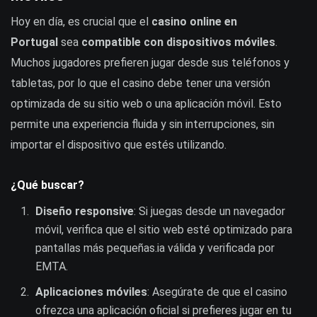
Hoy en día, es crucial que el
casino online en
Portugal
sea
compatible con dispositivos móviles
.
Muchos jugadores prefieren jugar desde sus teléfonos y
tabletas, por lo que el casino debe tener una versión
optimizada de su sitio web o una aplicación móvil. Esto
permite una experiencia fluida y sin interrupciones, sin
importar el dispositivo que estés utilizando.
¿Qué buscar?
Diseño responsive
: Si juegas desde un navegador
móvil, verifica que el sitio web esté optimizado para
pantallas más pequeñas.ia válida y verificada por
EMTA.
Aplicaciones móviles
: Asegúrate de que el casino
ofrezca una aplicación oficial si prefieres jugar en tu