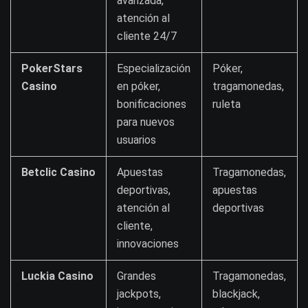
avanzada,
atención al
cliente 24/7
PokerStars
Especialización
Póker,
Casino
en póker,
tragamonedas,
bonificaciones
ruleta
para nuevos
usuarios
Betclic Casino
Apuestas
Tragamonedas,
deportivas,
apuestas
atención al
deportivas
cliente,
innovaciones
Luckia Casino
Grandes
Tragamonedas,
jackpots,
blackjack,