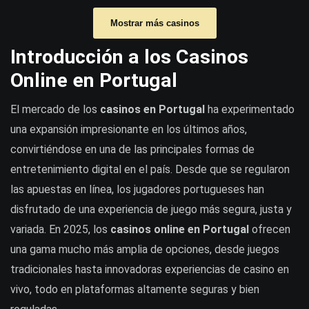
Mostrar más casinos
Introducción a los Casinos
Online en Portugal
El mercado de los
casinos en Portugal
ha experimentado
una expansión impresionante en los últimos años,
convirtiéndose en una de las principales formas de
entretenimiento digital en el país. Desde que se regularon
las apuestas en línea, los jugadores portugueses han
disfrutado de una experiencia de juego más segura, justa y
variada. En 2025, los
casinos online en Portugal
ofrecen
una gama mucho más amplia de opciones, desde juegos
tradicionales hasta innovadoras experiencias de casino en
vivo, todo en plataformas altamente seguras y bien