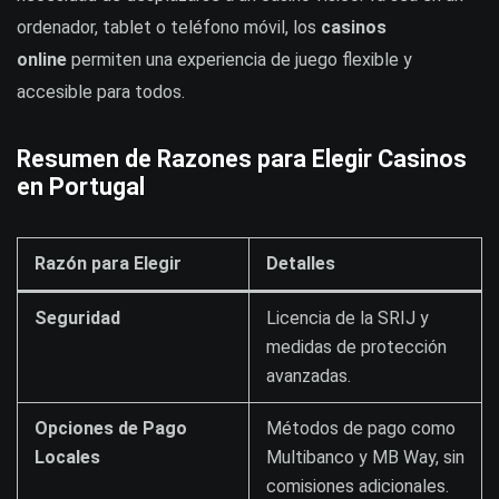
ordenador, tablet o teléfono móvil, los
casinos
online
permiten una experiencia de juego flexible y
accesible para todos.
Resumen de Razones para Elegir Casinos
en Portugal
Razón para Elegir
Detalles
Seguridad
Licencia de la SRIJ y
medidas de protección
avanzadas.
Opciones de Pago
Métodos de pago como
Locales
Multibanco y MB Way, sin
comisiones adicionales.