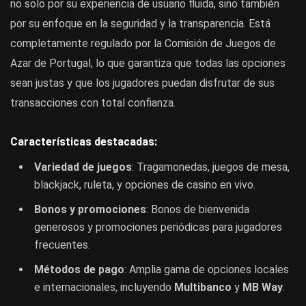
no solo por su experiencia de usuario fluida, sino también
por su enfoque en la seguridad y la transparencia. Está
completamente regulado por la Comisión de Juegos de
Azar de Portugal, lo que garantiza que todas las opciones
sean justas y que los jugadores puedan disfrutar de sus
transacciones con total confianza.
Características destacadas:
Variedad de juegos
: Tragamonedas, juegos de mesa,
blackjack, ruleta, y opciones de casino en vivo.
Bonos y promociones
: Bonos de bienvenida
generosos y promociones periódicas para jugadores
frecuentes.
Métodos de pago
: Amplia gama de opciones locales
e internacionales, incluyendo
Multibanco
y
MB Way
.