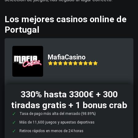
Los mejores casinos online de
Portugal
MafiaCasino
330% hasta 3300€ + 300
tiradas gratis + 1 bonus crab
Tasa de pago más alta del mercado (98.89%)
Más de 11,600 juegos y apuestas deportivas
Retiros rápidos en menos de 24 horas