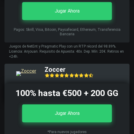
Jugar Ahora
Pagos: Skrill, Visa, Bitcoin, Paysafecard, Ethereum, Transferencia
Bancaria
Juegos de NetEnt y Pragmatic Play con un RTP récord del 98.89%.
Licencia: Anjouan. Requisito de Apuesta: 40x. Dep. Mín: 20€. Retiros en
<24h.
Zoccer
100% hasta €500 + 200 GG
Jugar Ahora
*Para nuevos jugadores