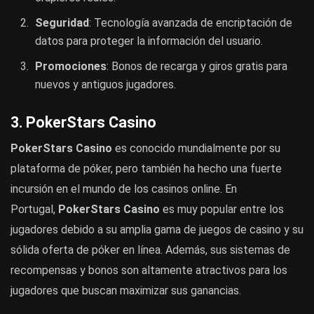
Seguridad
: Tecnología avanzada de encriptación de
datos para proteger la información del usuario.
Promociones
: Bonos de recarga y giros gratis para
nuevos y antiguos jugadores.
3.
PokerStars Casino
PokerStars Casino
es conocido mundialmente por su
plataforma de póker, pero también ha hecho una fuerte
incursión en el mundo de los casinos online. En
Portugal,
PokerStars Casino
es muy popular entre los
jugadores debido a su amplia gama de juegos de casino y su
sólida oferta de póker en línea. Además, sus sistemas de
recompensas y bonos son altamente atractivos para los
jugadores que buscan maximizar sus ganancias.