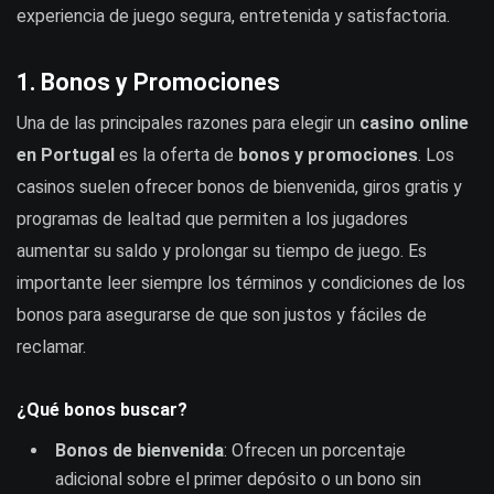
experiencia de juego segura, entretenida y satisfactoria.
1. Bonos y Promociones
Una de las principales razones para elegir un
casino online
en Portugal
es la oferta de
bonos y promociones
. Los
casinos suelen ofrecer bonos de bienvenida, giros gratis y
programas de lealtad que permiten a los jugadores
aumentar su saldo y prolongar su tiempo de juego. Es
importante leer siempre los términos y condiciones de los
bonos para asegurarse de que son justos y fáciles de
reclamar.
¿Qué bonos buscar?
Bonos de bienvenida
: Ofrecen un porcentaje
adicional sobre el primer depósito o un bono sin