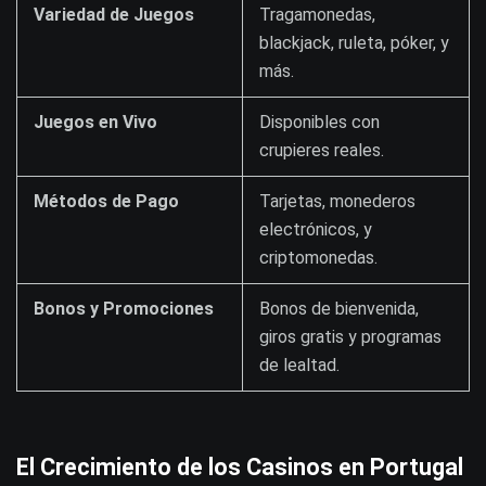
Variedad de Juegos
Tragamonedas,
blackjack, ruleta, póker, y
más.
Juegos en Vivo
Disponibles con
crupieres reales.
Métodos de Pago
Tarjetas, monederos
electrónicos, y
criptomonedas.
Bonos y Promociones
Bonos de bienvenida,
giros gratis y programas
de lealtad.
El Crecimiento de los Casinos en Portugal