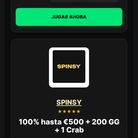
JUGAR AHORA
SPINSY
★★★★★
100% hasta €500 + 200 GG
+ 1 Crab