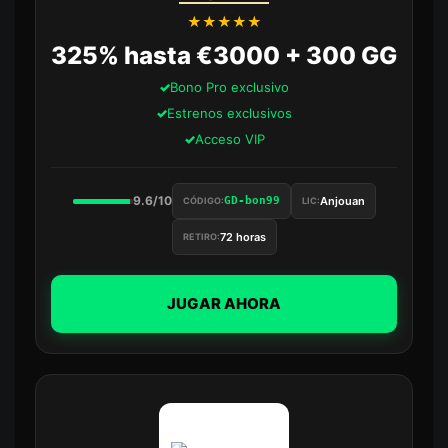
★★★★★
325% hasta €3000 + 300 GG
Bono Pro exclusivo
Estrenos exclusivos
Acceso VIP
9.6/10
GD-bon99
Anjouan
CÓDIGO:
LIC:
72 horas
RETIRO:
JUGAR AHORA