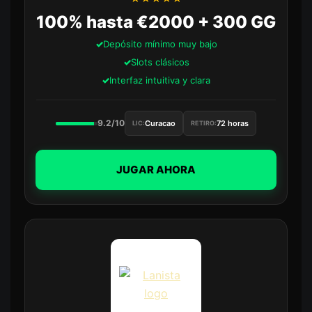
100% hasta €2000 + 300 GG
Depósito mínimo muy bajo
Slots clásicos
Interfaz intuitiva y clara
9.2/10
Curacao
72 horas
LIC:
RETIRO:
JUGAR AHORA