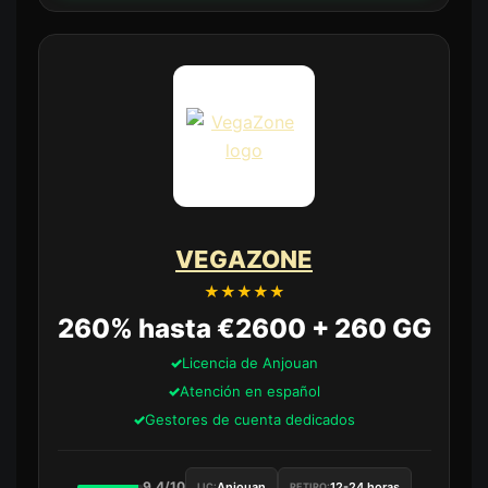
VEGAZONE
★★★★★
260% hasta €2600 + 260 GG
Licencia de Anjouan
Atención en español
Gestores de cuenta dedicados
9.4/10
Anjouan
12-24 horas
LIC:
RETIRO: