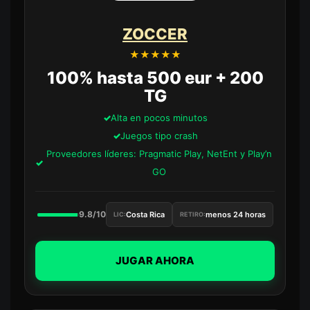
ZOCCER
★★★★★
100% hasta 500 eur + 200
TG
Alta en pocos minutos
Juegos tipo crash
Proveedores líderes: Pragmatic Play, NetEnt y Play’n
GO
9.8/10
Costa Rica
menos 24 horas
LIC:
RETIRO:
JUGAR AHORA