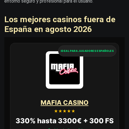
entorno seguro y profesional para el usuario.
Los mejores casinos fuera de
España en agosto 2026
IDEAL PARA JUGADORES ESPAÑOLES
MAFIA CASINO
★★★★★
330% hasta 3300€ + 300 FS