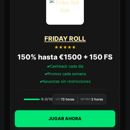
FRIDAY ROLL
★★★★★
150% hasta €1500 + 150 FS
Cashback cada día
Promos cada semana
Apuestas sin restricciones
9.0/10
72 horas
2 horas
LIC:
RETIRO:
JUGAR AHORA