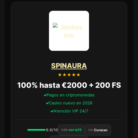
SPINAURA
★★★★★
100% hasta €2000 + 200 FS
Pagos en criptomonedas
Casino nuevo en 2026
Atención VIP 24/7
9.8/10
aura26
Curacao
CÓD:
LIC: