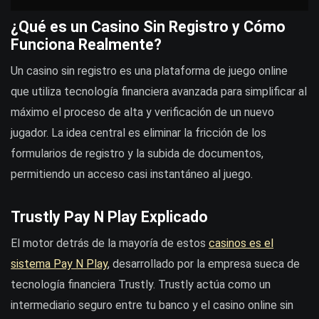
¿Qué es un Casino Sin Registro y Cómo
Funciona Realmente?
Un casino sin registro es una plataforma de juego online
que utiliza tecnología financiera avanzada para simplificar al
máximo el proceso de alta y verificación de un nuevo
jugador. La idea central es eliminar la fricción de los
formularios de registro y la subida de documentos,
permitiendo un acceso casi instantáneo al juego.
Trustly Pay N Play Explicado
El motor detrás de la mayoría de estos
casinos es el
sistema Pay N Play
, desarrollado por la empresa sueca de
tecnología financiera Trustly. Trustly actúa como un
intermediario seguro entre tu banco y el casino online sin