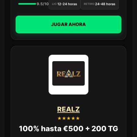
9.5/10
12-24 horas
24-48 horas
LIC:
RETIRO:
JUGAR AHORA
REALZ
★★★★★
100% hasta €500 + 200 TG