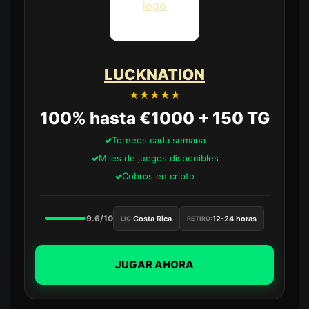
LUCKNATION
★★★★★
100% hasta €1000 + 150 TG
Torneos cada semana
Miles de juegos disponibles
Cobros en cripto
9.6/10
Costa Rica
12-24 horas
LIC:
RETIRO:
JUGAR AHORA