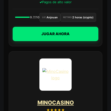
Pagos de alto valor
9.7/10
Anjouan
2 horas (crypto)
LIC:
RETIRO:
JUGAR AHORA
MINOCASINO
★★★★★