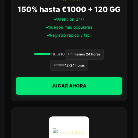
150% hasta €1000 + 120 GG
Atención 24/7
Juegos más populares
Registro rápido y fácil
8.5/10
menos 24 horas
LIC:
12-24 horas
RETIRO:
JUGAR AHORA