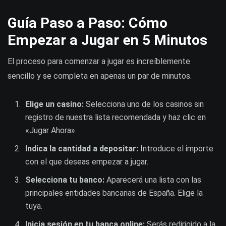
Guía Paso a Paso: Cómo
Empezar a Jugar en 5 Minutos
El proceso para comenzar a jugar es increíblemente
sencillo y se completa en apenas un par de minutos.
Elige un casino:
Selecciona uno de los casinos sin
registro de nuestra lista recomendada y haz clic en
«Jugar Ahora».
Indica la cantidad a depositar:
Introduce el importe
con el que deseas empezar a jugar.
Selecciona tu banco:
Aparecerá una lista con las
principales entidades bancarias de España. Elige la
tuya.
Inicia sesión en tu banca online:
Serás redirigido a la