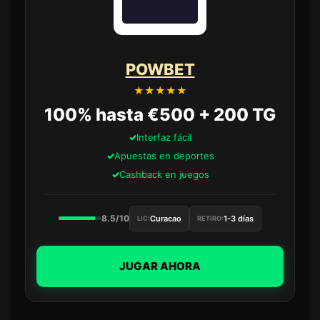
POWBET
★★★★★
100% hasta €500 + 200 TG
Interfaz fácil
Apuestas en deportes
Cashback en juegos
8.5/10
Curacao
1-3 días
LIC:
RETIRO:
JUGAR AHORA