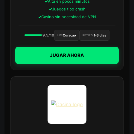
Alta en pocos minutos
Juegos tipo crash
Casino sin necesidad de VPN
9.5/10
Curacao
1-3 días
LIC:
RETIRO:
JUGAR AHORA