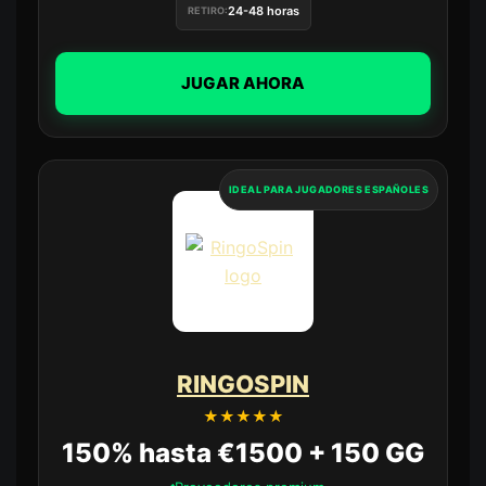
24-48 horas
RETIRO:
JUGAR AHORA
IDEAL PARA JUGADORES ESPAÑOLES
RINGOSPIN
★★★★★
150% hasta €1500 + 150 GG