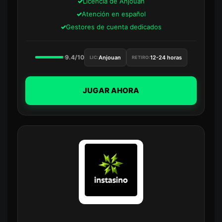
Licencia de Anjouan
Atención en español
Gestores de cuenta dedicados
9.4/10
Anjouan
12-24 horas
LIC:
RETIRO:
JUGAR AHORA