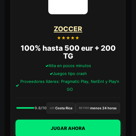
ZOCCER
★★★★★
100% hasta 500 eur + 200
TG
Alta en pocos minutos
Juegos tipo crash
Proveedores líderes: Pragmatic Play, NetEnt y Play’n
GO
9.8/10
Costa Rica
menos 24 horas
LIC:
RETIRO:
JUGAR AHORA