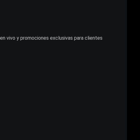
 en vivo y promociones exclusivas para clientes