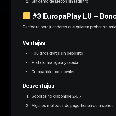
Sin demo de juegos sin registro
#3 EuropaPlay LU – Bono
Perfecto para jugadores que quieren probar sin arri
Ventajas
100 giros gratis sin depósito
Plataforma ligera y rápida
Compatible con móviles
Desventajas
Soporte no disponible 24/7
Algunos métodos de pago tienen comisiones