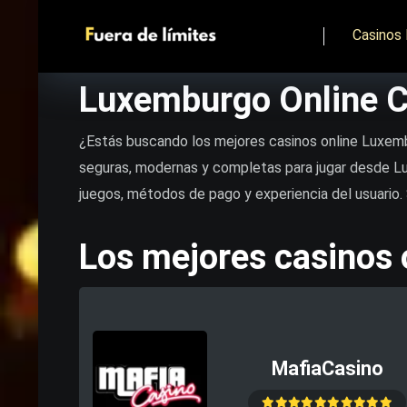
Casinos
Luxemburgo Online C
¿Estás buscando los mejores casinos online Luxemb
seguras, modernas y completas para jugar desde Lu
juegos, métodos de pago y experiencia del usuario. 
Los mejores casinos
MafiaCasino