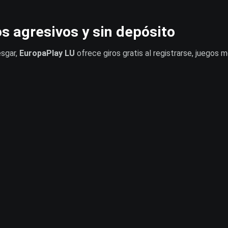
s agresivos y sin depósito
esgar,
EuropaPlay LU
ofrece giros gratis al registrarse, juegos