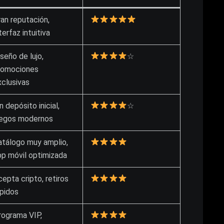
ran reputación,
terfaz intuitiva
seño de lujo,
☆
romociones
xclusivas
n depósito inicial,
☆
uegos modernos
atálogo muy amplio,
pp móvil optimizada
epta cripto, retiros
ápidos
rograma VIP,