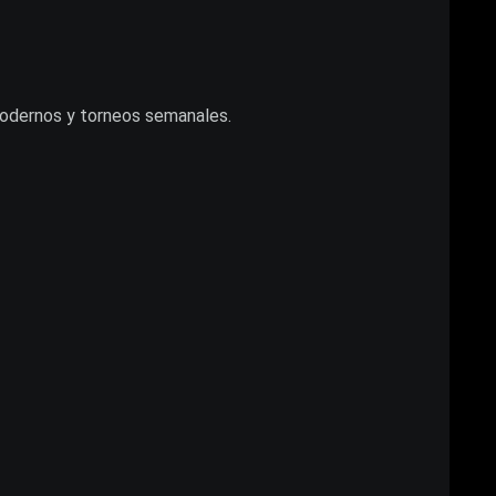
 modernos y torneos semanales.