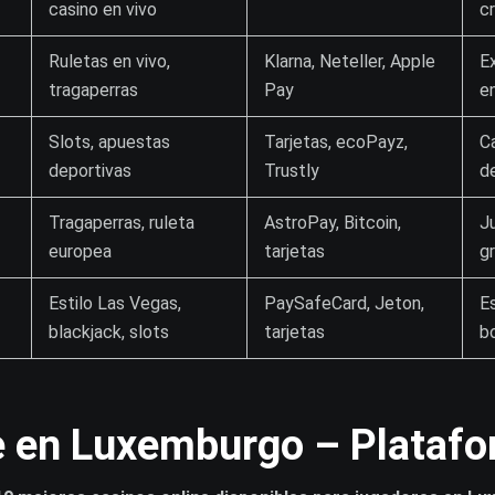
casino en vivo
cr
Ruletas en vivo,
Klarna, Neteller, Apple
E
tragaperras
Pay
en
Slots, apuestas
Tarjetas, ecoPayz,
C
deportivas
Trustly
d
Tragaperras, ruleta
AstroPay, Bitcoin,
J
europea
tarjetas
g
Estilo Las Vegas,
PaySafeCard, Jeton,
Es
blackjack, slots
tarjetas
b
ne en Luxemburgo – Plataf