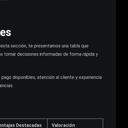
ses
n esta sección, te presentamos una tabla que
as tomar decisiones informadas de forma rápida y
ago disponibles, atención al cliente y experiencia
encias.
entajas Destacadas
Valoración