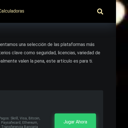
Calculadoras
esentamos una selección de las plataformas más
rios clave como seguridad, licencias, variedad de
lmente valen la pena, este artículo es para ti.
Pagos: Skrill, Visa, Bitcoin,
Jugar Ahora
Paysafecard, Ethereum,
Transferencia Bancaria