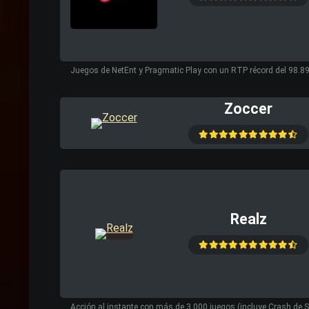
Juegos de NetEnt y Pragmatic Play con un RTP récord del 98.89%
Zoccer
Realz
Acción al instante con más de 3,000 juegos (incluye Crash de Sp