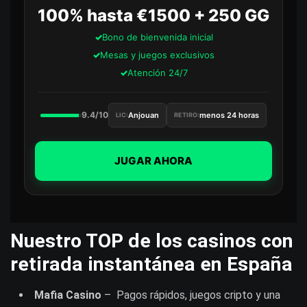
100% hasta €1500 + 250 GG
Bono de bienvenida inicial
Mesas y juegos exclusivos
Atención 24/7
9.4/10
Anjouan
menos 24 horas
LIC:
RETIRO:
JUGAR AHORA
Nuestro TOP de los casinos con
retirada instantánea en España
Mafia Casino
– Pagos rápidos, juegos cripto y una