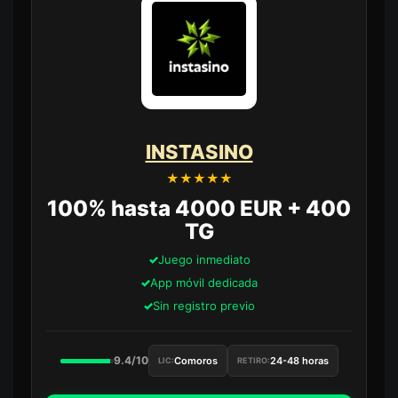
INSTASINO
★★★★★
100% hasta 4000 EUR + 400
TG
Juego inmediato
App móvil dedicada
Sin registro previo
9.4/10
Comoros
24-48 horas
LIC:
RETIRO: