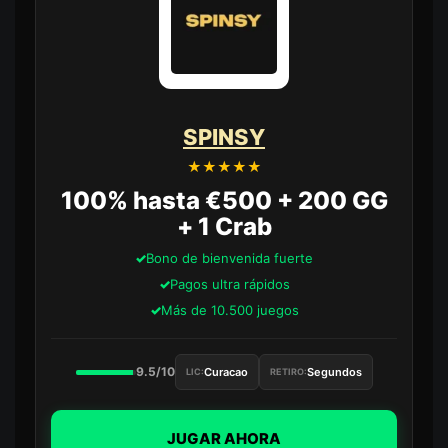
SPINSY
★★★★★
100% hasta €500 + 200 GG
+ 1 Crab
Bono de bienvenida fuerte
Pagos ultra rápidos
Más de 10.500 juegos
9.5/10
Curacao
Segundos
LIC:
RETIRO:
JUGAR AHORA