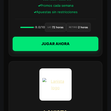
Promos cada semana
Apuestas sin restricciones
9.0/10
72 horas
2 horas
LIC:
RETIRO:
JUGAR AHORA