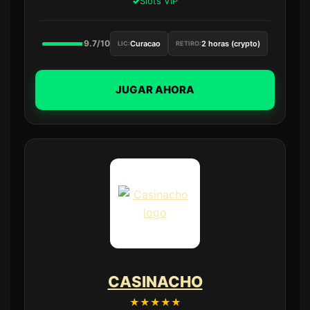
Slots VIP
9.7/10
Curacao
2 horas (crypto)
LIC:
RETIRO:
JUGAR AHORA
CASINACHO
★★★★★