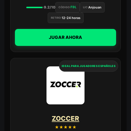
9.2/10
FDL
Anjouan
CÓDIGO:
LIC:
12-24 horas
RETIRO:
JUGAR AHORA
IDEAL PARA JUGADORES ESPAÑOLES
ZOCCER
★★★★★