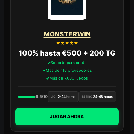
MONSTERWIN
★★★★★
100% hasta €500 + 200 TG
Soporte para cripto
Más de 116 proveedores
Más de 7.000 juegos
9.5/10
12-24 horas
24-48 horas
LIC:
RETIRO:
JUGAR AHORA