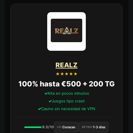
REALZ
★★★★★
100% hasta €500 + 200 TG
Alta en pocos minutos
Juegos tipo crash
Casino sin necesidad de VPN
9.5/10
Curacao
1-3 días
LIC:
RETIRO: