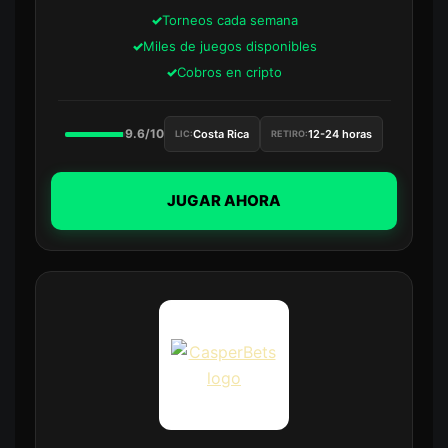
Torneos cada semana
Miles de juegos disponibles
Cobros en cripto
9.6/10
Costa Rica
12-24 horas
LIC:
RETIRO:
JUGAR AHORA