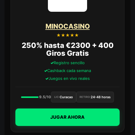
MINOCASINO
★★★★★
250% hasta €2300 + 400
Giros Gratis
Registro sencillo
Cashback cada semana
Juegos en vivo reales
9.5/10
Curacao
24-48 horas
LIC:
RETIRO:
JUGAR AHORA