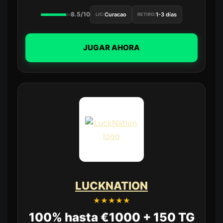
8.5/10
Curacao
1-3 días
LIC:
RETIRO:
JUGAR AHORA
LUCKNATION
★★★★★
100% hasta €1000 + 150 TG