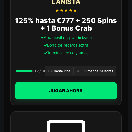
LANISTA
★★★★★
125% hasta €777 + 250 Spins
+ 1 Bonus Crab
App móvil muy optimizada
Bono de recarga extra
Temática épica y única
9.3/10
Costa Rica
menos 24 horas
LIC:
RETIRO:
JUGAR AHORA