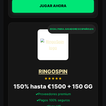
JUGAR AHORA
IDEAL PARA JUGADORES ESPAÑOLES
RINGOSPIN
★★★★★
150% hasta €1500 + 150 GG
Proveedores premium
Pagos 100% seguros