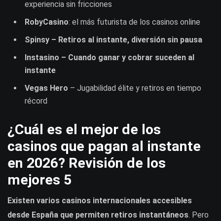
experiencia sin fricciones
RobyCasino
: el más futurista de los casinos online
Spinsy – Retiros al instante, diversión sin pausa
Instasino – Cuando ganar y cobrar suceden al
instante
Vegas Hero
– Jugabilidad élite y retiros en tiempo
récord
¿Cuál es el mejor de los
casinos que pagan al instante
en 2026? Revisión de los
mejores 5
Existen varios casinos internacionales accesibles
desde España que permiten retiros instantáneos
. Pero