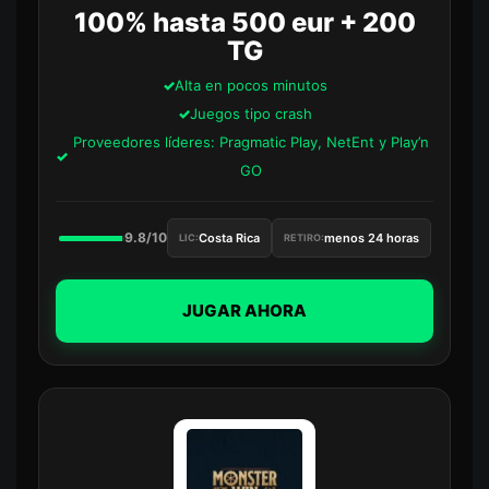
100% hasta 500 eur + 200
TG
Alta en pocos minutos
Juegos tipo crash
Proveedores líderes: Pragmatic Play, NetEnt y Play’n
GO
9.8/10
Costa Rica
menos 24 horas
LIC:
RETIRO:
JUGAR AHORA