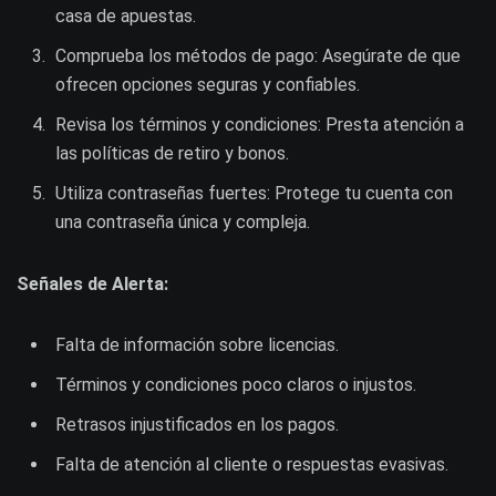
casa de apuestas.
Comprueba los métodos de pago: Asegúrate de que
ofrecen opciones seguras y confiables.
Revisa los términos y condiciones: Presta atención a
las políticas de retiro y bonos.
Utiliza contraseñas fuertes: Protege tu cuenta con
una contraseña única y compleja.
Señales de Alerta:
Falta de información sobre licencias.
Términos y condiciones poco claros o injustos.
Retrasos injustificados en los pagos.
Falta de atención al cliente o respuestas evasivas.