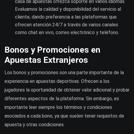
casa de apuestas ofrezca soporte en varios idiomas.
Evaluamos la calidad y disponibilidad del servicio al
cliente, dando preferencia a las plataformas que
ofrecen atención 24/7 a través de varios canales
como chat en vivo, correo electrónico y teléfono.
Bonos y Promociones en
Apuestas Extranjeros
Los bonos y promociones son una parte importante de la
experiencia en apuestas deportivas. Ofrecen a los
jugadores la oportunidad de obtener valor adicional y probar
diferentes aspectos de la plataforma. Sin embargo, es
importante leer siempre los términos y condiciones
asociados a cada bono, ya que suelen tener requisitos de
apuesta y otras condiciones.