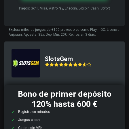
Pagos: Skrill, Visa, AstroPay, Litecoin, Bitcoin Cash, Sofort
Explora miles de juegos de +100 proveedores como Play'n GO. Licencia:
Anjouan. Apuesta: 35x. Dep. Mín: 20€. Retiros en 3 días.
SlotsGem
Bono de primer depósito
120% hasta 600 €
Registro en minutos
Juegos crash
Casino sin VPN