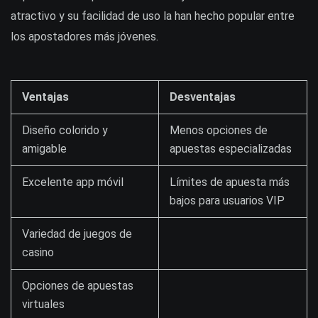
atractivo y su facilidad de uso la han hecho popular entre
los apostadores más jóvenes.
Ventajas
Desventajas
Diseño colorido y
Menos opciones de
amigable
apuestas especializadas
Excelente app móvil
Límites de apuesta más
bajos para usuarios VIP
Variedad de juegos de
casino
Opciones de apuestas
virtuales