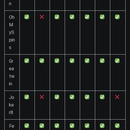
n
Oh
M
yS
pin
s
Gr
ea
tw
in
Jo
ke
r8
Fe