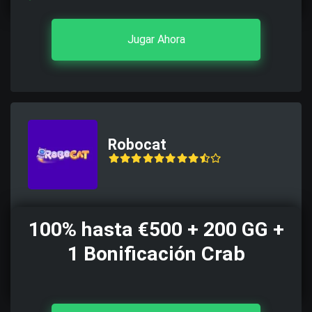
Jugar Ahora
Robocat
100% hasta €500 + 200 GG +
1 Bonificación Crab