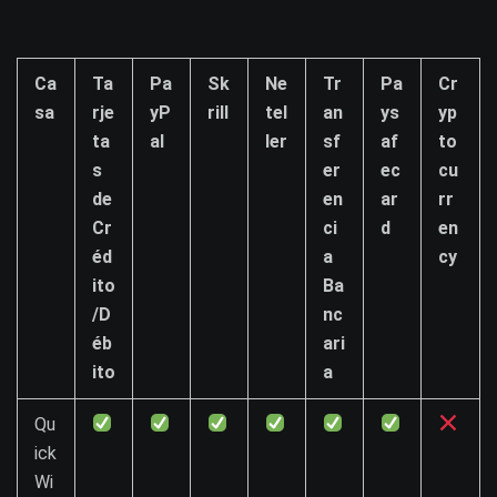
Ca
Ta
Pa
Sk
Ne
Tr
Pa
Cr
sa
rje
yP
rill
tel
an
ys
yp
ta
al
ler
sf
af
to
s
er
ec
cu
de
en
ar
rr
Cr
ci
d
en
éd
a
cy
ito
Ba
/D
nc
éb
ari
ito
a
Qu
ick
Wi