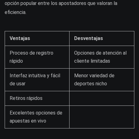
opción popular entre los apostadores que valoran la
eficiencia.
Ventajas
Desventajas
Proceso de registro
Opciones de atención al
rápido
cliente limitadas
Interfaz intuitiva y fácil
Menor variedad de
de usar
deportes nicho
Retiros rápidos
Excelentes opciones de
apuestas en vivo