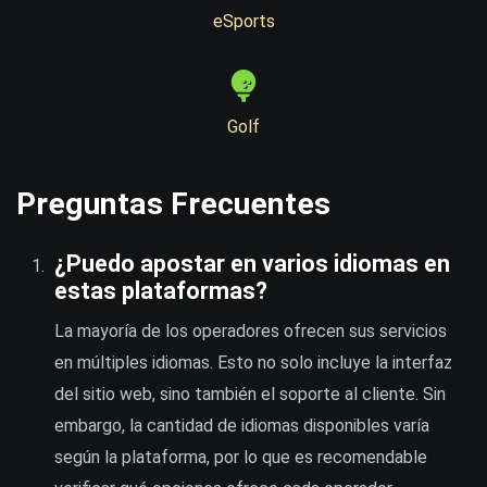
eSports
Golf
Preguntas Frecuentes
¿Puedo apostar en varios idiomas en
estas plataformas?
La mayoría de los operadores ofrecen sus servicios
en múltiples idiomas. Esto no solo incluye la interfaz
del sitio web, sino también el soporte al cliente. Sin
embargo, la cantidad de idiomas disponibles varía
según la plataforma, por lo que es recomendable