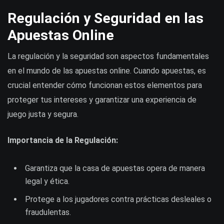
Regulación y Seguridad en las
Apuestas Online
La regulación y la seguridad son aspectos fundamentales
en el mundo de las apuestas online. Cuando apuestas, es
crucial entender cómo funcionan estos elementos para
proteger tus intereses y garantizar una experiencia de
juego justa y segura.
Importancia de la Regulación:
Garantiza que la casa de apuestas opera de manera
legal y ética.
Protege a los jugadores contra prácticas desleales o
fraudulentas.