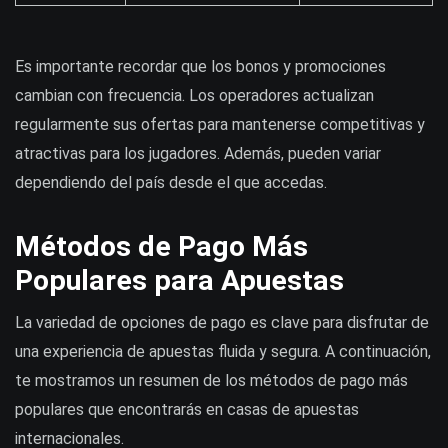
Es importante recordar que los bonos y promociones
cambian con frecuencia. Los operadores actualizan
regularmente sus ofertas para mantenerse competitivas y
atractivas para los jugadores. Además, pueden variar
dependiendo del país desde el que accedas.
Métodos de Pago Más
Populares para Apuestas
La variedad de opciones de pago es clave para disfrutar de
una experiencia de apuestas fluida y segura. A continuación,
te mostramos un resumen de los métodos de pago más
populares que encontrarás en casas de apuestas
internacionales.