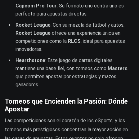
Capcom Pro Tour
. Su formato uno contra uno es
perfecto para apuestas directas.
Rocket League
: Con su mezcla de fútbol y autos,
Rocket League
ofrece una experiencia única en
competiciones como la
RLCS
, ideal para apuestas
innovadoras.
Hearthstone
: Este juego de cartas digitales
mantiene una base fiel, con torneos como
Masters
que permiten apostar por estrategias y mazos
ganadores.
Torneos que Encienden la Pasión: Dónde
Apostar
Las competiciones son el corazón de los eSports, y los
torneos más prestigiosos concentran la mayor acción en
las casas de apuestas. Estos eventos no solo ofrecen