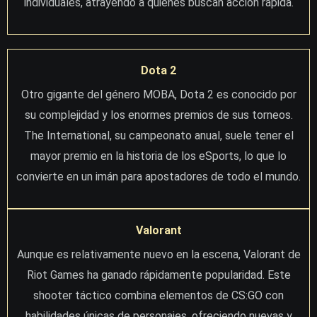
individuales, atrayendo a quienes buscan acción rápida.
Dota 2
Otro gigante del género MOBA, Dota 2 es conocido por
su complejidad y los enormes premios de sus torneos.
The International, su campeonato anual, suele tener el
mayor premio en la historia de los eSports, lo que lo
convierte en un imán para apostadores de todo el mundo.
Valorant
Aunque es relativamente nuevo en la escena, Valorant de
Riot Games ha ganado rápidamente popularidad. Este
shooter táctico combina elementos de CS:GO con
habilidades únicas de personajes, ofreciendo nuevas y