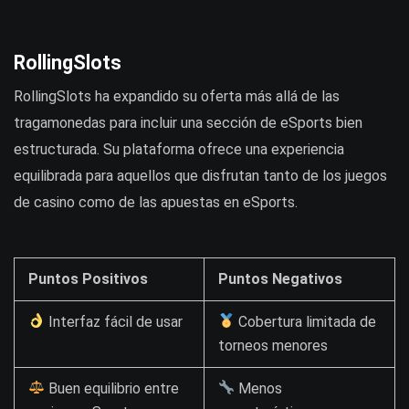
RollingSlots
RollingSlots ha expandido su oferta más allá de las
tragamonedas para incluir una sección de eSports bien
estructurada. Su plataforma ofrece una experiencia
equilibrada para aquellos que disfrutan tanto de los juegos
de casino como de las apuestas en eSports.
Puntos Positivos
Puntos Negativos
Interfaz fácil de usar
Cobertura limitada de
torneos menores
Buen equilibrio entre
Menos