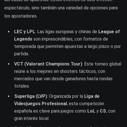
espectáculo, sino también una variedad de opciones para
los apostadores.
LEC y LPL
: Las ligas europeas y chinas de
League of
Legends
son imprescindibles, con formatos de
temporada que permiten apuestas a largo plazo o por
partida.
VCT (Valorant Champions Tour)
: Este torneo global
reúne a los mejores en shooters tácticos, con
mercados que van desde ganadores hasta rondas
totales.
Superliga (LVP)
: Organizada por la
Liga de
Videojuegos Profesional
, esta competición
española es clave para juegos como
LoL
y
CS
, con
gran interés local.