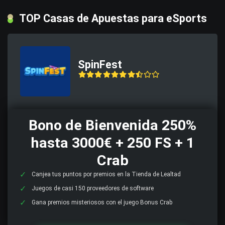
TOP Casas de Apuestas para eSports
SpinFest
Bono de Bienvenida 250%
hasta 3000€ + 250 FS + 1
Crab
Canjea tus puntos por premios en la Tienda de Lealtad
Juegos de casi 150 proveedores de software
Gana premios misteriosos con el juego Bonus Crab