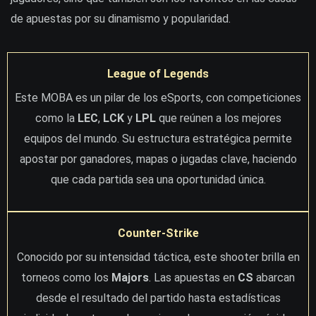
de apuestas por su dinamismo y popularidad.
League of Legends
Este MOBA es un pilar de los eSports, con competiciones
como la
LEC
,
LCK
y
LPL
que reúnen a los mejores
equipos del mundo. Su estructura estratégica permite
apostar por ganadores, mapas o jugadas clave, haciendo
que cada partida sea una oportunidad única.
Counter-Strike
Conocido por su intensidad táctica, este shooter brilla en
torneos como los
Majors
. Las apuestas en
CS
abarcan
desde el resultado del partido hasta estadísticas