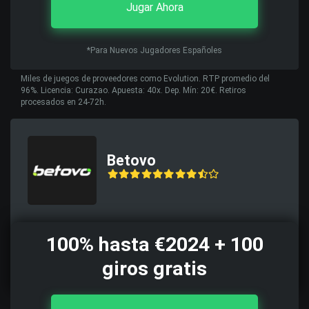
Jugar Ahora
*Para Nuevos Jugadores Españoles
Miles de juegos de proveedores como Evolution. RTP promedio del
96%. Licencia: Curazao. Apuesta: 40x. Dep. Mín: 20€. Retiros
procesados en 24-72h.
Betovo
100% hasta €2024 + 100
giros gratis