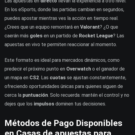
Las apuestas en
directo
llevan la experiencia a otro nivel.
En los eSports, donde las partidas cambian en segundos,
puedes apostar mientras ves la acción en tiempo real.
¿Crees que un equipo remontará en
Valorant
? ¿O que
caerán más
goles
en un partido de
Rocket League
? Las
apuestas en vivo te permiten reaccionar al momento.
Este formato es ideal para mercados dinámicos, como
predecir el próximo punto en
Overwatch
o el ganador de
un mapa en
CS2
. Las
cuotas
se ajustan constantemente,
ofreciendo oportunidades únicas para quienes siguen de
cerca la
puntuación
. Solo recuerda: mantén el control y no
dejes que los
impulsos
dominen tus decisiones.
Métodos de Pago Disponibles
en Casas de apuestas para